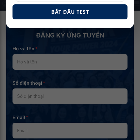
BẮT ĐẦU TEST
ĐĂNG KÝ ỨNG TUYỂN
Họ và tên
*
Số điện thoại
*
Email
*