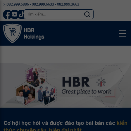
082.999.6886 - 082.999.6633 - 082.999.3663
Cơ hội học hỏi và được đào tạo bài bản các
kiến
thức chuyên sâu, hiện đại nhất