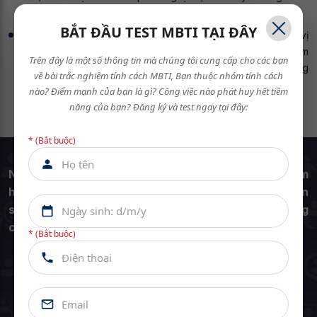
BẮT ĐẦU TEST MBTI TẠI ĐÂY
HBR xây dựng chính sách lương rõ ràng, phù hợp với từng vị
trí công việc, kỹ năng và trình độ chuyên môn và để đảm
Trên đây là một số thông tin mà chúng tôi cung cấp cho các bạn
bảo các thành viên có mức thu nhập xứng đáng với những
về bài trắc nghiệm tính cách MBTI,
Bạn thuộc nhóm tính cách
cống hiến và đóng góp của mình.
nào? Điểm mạnh của bạn là gì? Công việc nào phát huy hết tiềm
năng của bạn?
Đăng ký và test ngay tại đây:
* (Bắt buộc)
Nếu những điều trên nằm trong danh mục quan tâm
hàng đầu của bạn khi tìm kiếm môi trường phát triển
sự nghiệp và gắn bó lâu dài thì hãy gia nhập cùng
chúng tôi ngay hôm nay!
* (Bắt buộc)
CÁC VỊ TRÍ TUYỂN DỤNG