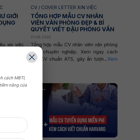
ỆC
CV / COVER LETTER XIN VIỆC
Ư GIỚI
TỔNG HỢP MẪU CV NHÂN
 DỤNG
VIÊN VĂN PHÒNG ĐẸP & BÍ
QUYẾT VIẾT ĐẬU PHỎNG VẤN
01.06.2026
ệu xin việc
Tổng hợp mẫu CV nhân viên văn phòng
cho mọi đối
đẹp, chuyên nghiệp. Xem ngay cách
thêm
viết CV chuẩn ATS, gây ấn tượn...
Xem
thêm
nh cách MBTI,
 tiềm năng của