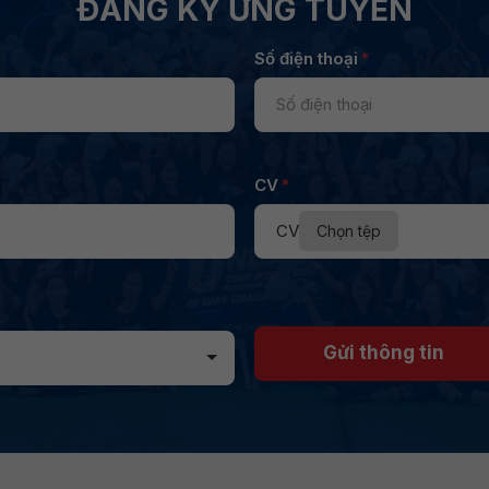
ĐĂNG KÝ ỨNG TUYỂN
Số điện thoại
*
CV
*
CV
Chọn tệp
Gửi thông tin