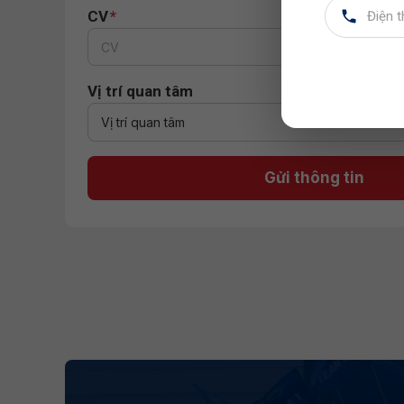
CV
*
CV
Vị trí quan tâm
Gửi thông tin