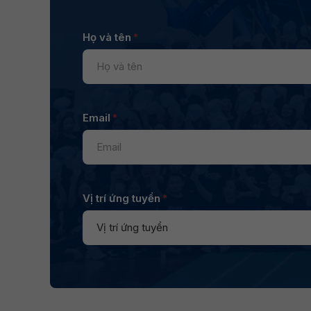
Họ và tên
*
Email
*
Vị trí ứng tuyển
*