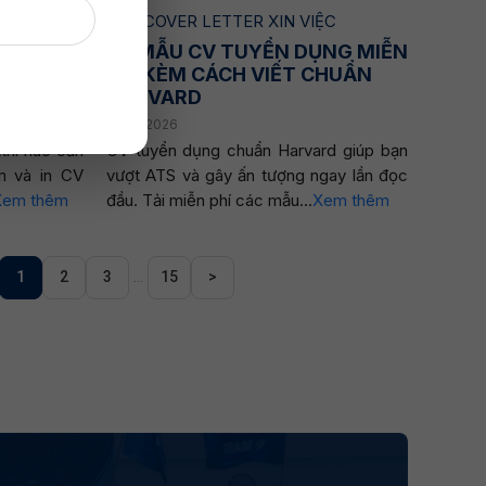
ỆC
CV / COVER LETTER XIN VIỆC
KHI NÀO
5+ MẪU CV TUYỂN DỤNG MIỄN
 DẪN
PHÍ KÈM CÁCH VIẾT CHUẨN
HARVARD
28.05.2026
khi nào cần
CV tuyển dụng chuẩn Harvard giúp bạn
m và in CV
vượt ATS và gây ấn tượng ngay lần đọc
Xem thêm
đầu. Tải miễn phí các mẫu...
Xem thêm
1
2
3
...
15
>