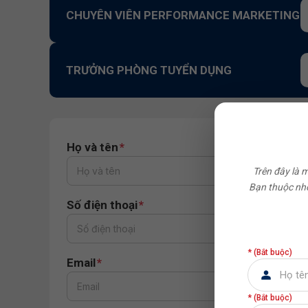
CHUYÊN VIÊN PERFORMANCE MARKETING
TRƯỞNG PHÒNG TUYỂN DỤNG
Họ và tên
*
Trên đây là 
Bạn thuộc nhó
Số điện thoại
*
* (Bắt buộc)
Email
*
* (Bắt buộc)