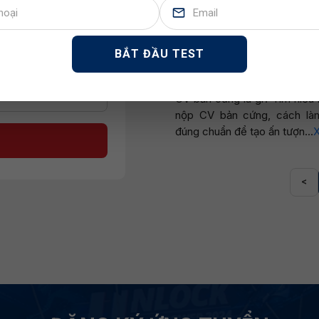
CV / COVER LETTER XIN VI
CV BẢN CỨNG LÀ GÌ? 
Chọn tệp
CẦN DÙNG VÀ HƯỚNG
BẮT ĐẦU TEST
CÁCH LÀM CHUẨN
31.05.2026
CV bản cứng là gì? Tìm hiểu 
nộp CV bản cứng, cách là
đúng chuẩn để tạo ấn tượn...
<