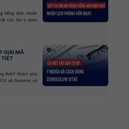
g tiếng Anh chuẩn
hật các lưu ý quan
? GIẢI MÃ
 TIẾT
iếng Anh? Khám phá
t CV và Resume và