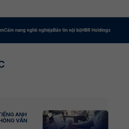
àm
Cẩm nang nghề nghiệp
Bản tin nội bộ
HBR Holdings
C
TIẾNG ANH
PHỎNG VẤN