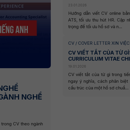
23.01.2026
Hướng dẫn viết CV online bằn
ATS, tối ưu thu hút HR. Cập n
trọng để tối ưu hồ sơ và n...
CV / COVER LETTER XIN VIỆC
CV VIẾT TẮT CỦA TỪ GÌ
CURRICULUM VITAE CHI
19.01.2026
CV viết tắt của từ gì trong t
ngay ý nghĩa, cách phân biệ
NGHỀ
cấu trúc của một hồ sơ chuẩ...
NGÀNH NGHỀ
 trong CV theo ngành