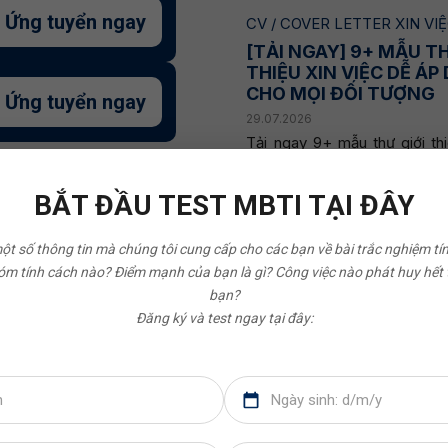
Ứng tuyển ngay
CV / COVER LETTER XIN VI
[TẢI NGAY] 9+ MẪU TH
THIỆU XIN VIỆC DỄ ÁP
CHO MỌI ĐỐI TƯỢNG
Ứng tuyển ngay
29.07.2026
Tải ngay 9+ mẫu thư giới thi
chuyên nghiệp, dễ áp dụng 
tượng để tạo ấn tượng...
Xem 
BẮT ĐẦU TEST MBTI TẠI ĐÂY
một số thông tin mà chúng tôi cung cấp cho các bạn về bài trắc nghiệm tí
m tính cách nào? Điểm mạnh của bạn là gì? Công việc nào phát huy hết
bạn?
Đăng ký và test ngay tại đây: