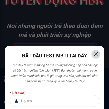
TUYỂN DỤNG HBR
Nơi những người trẻ theo đuổi đam
mê và phát triển sự nghiệp
ỨNG TUYỂN NGAY
BẮT ĐẦU TEST MBTI TẠI ĐÂY
Trên đây là một số thông tin mà chúng tôi cung cấp cho các bạn
về bài trắc nghiệm tính cách MBTI,
Bạn thuộc nhóm tính cách
nào? Điểm mạnh của bạn là gì? Công việc nào phát huy hết tiềm
năng của bạn?
Đăng ký và test ngay tại đây:
* (Bắt buộc)
VĂN PHÒNG TỔNG