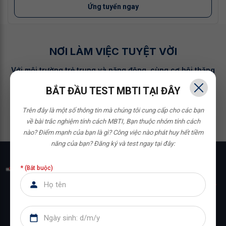
Ứng tuyển ngay
NƠI LÀM VIỆC
TUYỆT VỜI
Với môi trường trẻ trung và năng động, cùng cơ hội thăng
tiến không giới hạn, Trường doanh nhân HBR tự hào là bệ
BẮT ĐẦU TEST MBTI TẠI ĐÂY
phóng sự nghiệp vững chắc cho các bạn trẻ tài năng.
Trên đây là một số thông tin mà chúng tôi cung cấp cho các bạn
về bài trắc nghiệm tính cách MBTI,
Bạn thuộc nhóm tính cách
nào? Điểm mạnh của bạn là gì? Công việc nào phát huy hết tiềm
năng của bạn?
Đăng ký và test ngay tại đây:
TUYỂN DỤNG HBR
* (Bắt buộc)