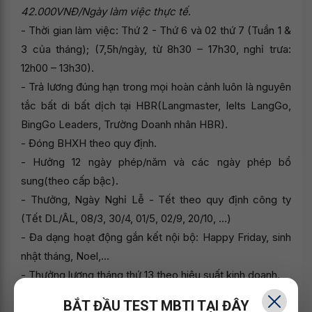
42.000VNĐ/Ngày làm việc thực tế
.
- Thời gian làm việc: Thứ 2 - Thứ 6 và 02 thứ 7 (Tuần 1 &
3 của tháng); (7,5h/ngày, từ 8h30 – 17h30, nghỉ trưa:
12h00 – 13h30).
- Trả lương đúng hạn trong mọi hoàn cảnh luôn là nguyên
tắc bất di bất dịch tại HBR(Langmaster, Ielts LangGo,
BingGo Leaders, Trường Doanh nhân HBR).
- Đóng BHXH theo quy định.
- Hưởng 12 ngày phép/năm và các ngày phép bổ
sung(theo cấp bậc).
- Thưởng, Ngày Nghỉ Lễ - Tết theo quy định công ty
(Tết DL/ÂL, 08/3, 30/4, 01/5, 02/9, 20/10, ...)
- Đa dạng hoạt động gắn kết nội bộ: Happy Friday, sinh
nhật tháng, Noel,...
- Thưởng lương tháng thứ 13 theo hiệu suất kinh doanh.
- Review Lương, thưởng 01 lần/năm.
BẮT ĐẦU TEST MBTI TẠI ĐÂY