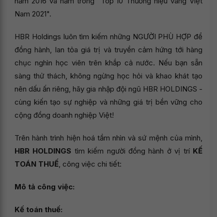
năm 2016 và nằm trong "Top 10 Thương hiệu vàng Việt
Nam 2021".
HBR Holdings luôn tìm kiếm những NGƯỜI PHÙ HỢP để
đồng hành, lan tỏa giá trị và truyền cảm hứng tới hàng
chục nghìn học viên trên khắp cả nước. Nếu bạn sẵn
sàng thử thách, không ngừng học hỏi và khao khát tạo
nên dấu ấn riêng, hãy gia nhập đội ngũ HBR HOLDINGS -
cùng kiến tạo sự nghiệp và những giá trị bền vững cho
cộng đồng doanh nghiệp Việt!
Trên hành trình hiện hoá tầm nhìn và sứ mệnh của mình,
HBR HOLDINGS
tìm kiếm người đồng hành ở vị trí
KẾ
TOÁN THUẾ
, công việc chi tiết:
Mô tả công việc:
Kế toán thuế: