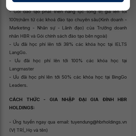
- Gói đào tạo phát triển năng lực tổng trị giá lên tới
100tr/năm từ các khoá đào tạo chuyên sâu(Kinh doanh -
Marketing - Nhân sự - Lãnh đạo) của Trường doanh
nhân HBR và Gói chính sách đào tạo bên ngoài)
- Ưu đãi học phí lên tới 38% các khóa học tại IELTS
LangGo.
- Ưu đãi học phí lên tới 100% các khóa học tại
Langmaster
- Ưu đãi học phí lên tới 50% các khóa học tại BingGo
Leaders.
CÁCH THỨC - GIA NHẬP ĐẠI GIA ĐÌNH HBR
HOLDINGS:
- Ứng tuyển ngay qua email: tuyendung@hbrholdings.vn
(VỊ TRÍ_Họ và tên)