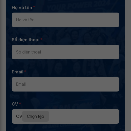
Họ và tên
*
Số điện thoại
*
Email
*
CV
*
CV
Chọn tệp