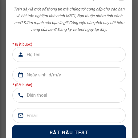
2. CƠ HỘI HỌC TẬP VÀ PHÁT TRIỂN:
Trên đây là một số thông tin mà chúng tôi cung cấp cho các bạn
về bài trắc nghiệm tính cách MBTI,
Bạn thuộc nhóm tính cách
- Cơ hội được dẫn dắt, làm việc với các Leader dày dặn
nào? Điểm mạnh của bạn là gì? Công việc nào phát huy hết tiềm
(> 10 năm) kinh nghiệm và thực chiến về mảng tài chính -
năng của bạn?
Đăng ký và test ngay tại đây:
kế toán.
* (Bắt buộc)
- Career Path theo năng lực (>= 01 năm) và ưu tiên nhân
sự nội bộ.
- Cơ hội cập nhật, nắm bắt các xu hướng mới nhất về
RPA & AI, Marketing, Kinh doanh, Nhân sự, Năng lực lãnh
đạo đội ngũ...
* (Bắt buộc)
- Làm việc tại Tập đoàn giáo dục có hệ sinh thái đa dạng
(Langmaster, IELTS LangGo, BingGo Leaders, Trường
Doanh nhân HBR) Top đầu tại Việt Nam.
- Được sử dụng Miễn phí THƯ VIỆN SÁCH về kỹ năng
chuyên môn, kỹ năng quản lý, kỹ năng sống,…
BẮT ĐẦU TEST
3. ƯU ĐÃI HỆ SINH THÁI HBR HOLDINGS: