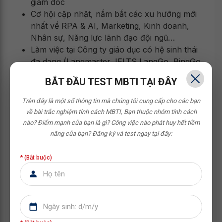
giám đốc
Cơ hội cập nhật, nắm bắt các xu hướng mới
nhất về RPA & AI, Marketing, Kinh doanh,
Nhân sự, Năng lực lãnh đạo đội ngũ…
Làm việc tại Công ty giáo dục có hệ sinh thái
đa dạng (Langmaster, IELTS LangGo, BingGo
Leaders, Trường Doanh nhân HBR) Top đầu
BẮT ĐẦU TEST MBTI TẠI ĐÂY
tại Việt Nam.
Được sử dụng Miễn phí THƯ VIỆN SÁCH về
Trên đây là một số thông tin mà chúng tôi cung cấp cho các bạn
kỹ năng chuyên môn, kỹ năng quản lý, kỹ
về bài trắc nghiệm tính cách MBTI,
Bạn thuộc nhóm tính cách
năng sống,…
nào? Điểm mạnh của bạn là gì? Công việc nào phát huy hết tiềm
năng của bạn?
Đăng ký và test ngay tại đây:
ƯU ĐÃI HỆ SINH THÁI HBR HOLDINGS
* (Bắt buộc)
Gói đào tạo phát triển năng lực tổng trị giá lên
tới 100tr/năm từ các khóa đào tạo chuyên
sâu(Kinh doanh - Marketing - Nhân sự - Lãnh
đạo) của Trường doanh nhân HBR và Gói
chính sách đào tạo bên ngoài)