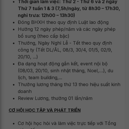
Thời gian làm việc:
Thứ 2 - Thứ 6 và 2 ngày
Thứ 7 tuần 1 & 3
(7,5h/ngày, từ 8h30 – 17h30,
nghỉ trưa: 12h00 – 13h30)
Đóng BHXH theo quy định Luật lao động
Hưởng 12 ngày phép/năm và các ngày phép
bổ sung (theo cấp bậc)
Thưởng, Ngày Nghỉ Lễ - Tết theo quy định
công ty (Tết DL/ÂL, 08/3, 30/4, 01/5, 02/9,
20/10, ...)
Đa dạng hoạt động gắn kết, event nội bộ
(08/03, 20/10, sinh nhật tháng, Noel,…), du
lịch, team building,...
Thưởng lương tháng thứ 13 theo hiệu suất kinh
doanh
Review Lương, thưởng 01 lần/năm
CƠ HỘI HỌC TẬP VÀ PHÁT TRIỂN
Cơ hội học hỏi và làm việc trực tiếp với Tổng