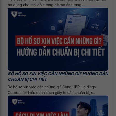
áp dụng cho mọi đối tượng để tạo ấn tượng...
BỘ HỒ SƠ XIN VIỆC CẦN NHỮNG GÌ? HƯỚNG DẪN
CHUẨN BỊ CHI TIẾT
Bộ hồ sơ xin việc cần những gì? Cùng HBR Holdings
Careers tìm hiểu danh sách giấy tờ cần chuẩn bị, c...