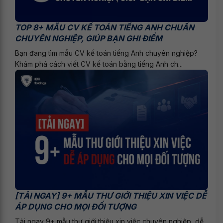
TOP 8+ MẪU CV KẾ TOÁN TIẾNG ANH CHUẨN
CHUYÊN NGHIỆP, GIÚP BẠN GHI ĐIỂM
Bạn đang tìm mẫu CV kế toán tiếng Anh chuyên nghiệp?
Khám phá cách viết CV kế toán bằng tiếng Anh ch...
[TẢI NGAY] 9+ MẪU THƯ GIỚI THIỆU XIN VIỆC DỄ
ÁP DỤNG CHO MỌI ĐỐI TƯỢNG
Tải ngay 9+ mẫu thư giới thiệu xin việc chuyên nghiệp, dễ