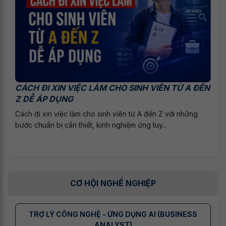
CÁCH ĐI XIN VIỆC LÀM CHO SINH VIÊN TỪ A ĐẾN
Z DỄ ÁP DỤNG
Cách đi xin việc làm cho sinh viên từ A đến Z với những
bước chuẩn bị cần thiết, kinh nghiệm ứng tuy...
CƠ HỘI NGHỀ NGHIỆP
TRỢ LÝ CÔNG NGHỆ - ỨNG DỤNG AI (BUSINESS
ANALYST)