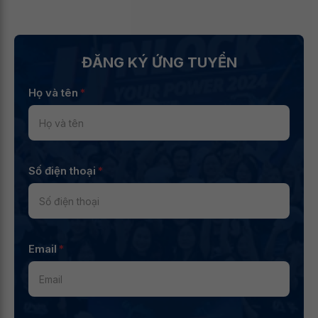
ĐĂNG KÝ ỨNG TUYỂN
Họ và tên
*
Số điện thoại
*
Email
*