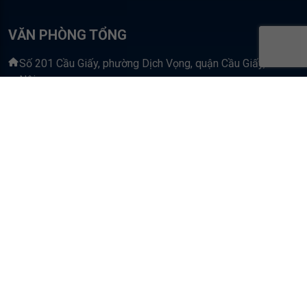
VĂN PHÒNG TỔNG
Số 201 Cầu Giấy, phường Dịch Vọng, quận Cầu Giấy, TP Hà
Nội
086.233.6368/0367.222.411
truyenthong@hbrholdings.vn
Tuyển Dụng HBR
TRƯỜNG DOANH NHÂN HBR
Số 201 Cầu Giấy, phường Dịch Vọng, quận Cầu Giấy, TP Hà
Nội
082.999.6886 - 082.999.6633 - 082.999.3663
THÔNG TIN TUYỂN DỤNG