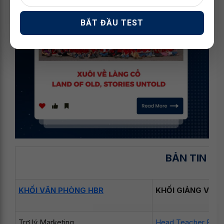
BẮT ĐẦU TEST
BẢN TIN T
KHỐI VĂN PHÒNG HBR
KHỐI GIẢNG VIÊN
Trợ lý Marketing
Head Teacher Bing