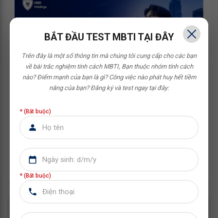
BẮT ĐẦU TEST MBTI TẠI ĐÂY
Trên đây là một số thông tin mà chúng tôi cung cấp cho các bạn
về bài trắc nghiệm tính cách MBTI,
Bạn thuộc nhóm tính cách
nào? Điểm mạnh của bạn là gì? Công việc nào phát huy hết tiềm
năng của bạn?
Đăng ký và test ngay tại đây:
* (Bắt buộc)
CÁCH ĐI XIN VIỆC LÀM CHO SINH VIÊN TỪ A ĐẾN
Z DỄ ÁP DỤNG
Cách đi xin việc làm cho sinh viên từ A đến Z với những
bước chuẩn bị cần thiết, kinh nghiệm ứng tuy...
* (Bắt buộc)
CƠ HỘI NGHỀ NGHIỆP