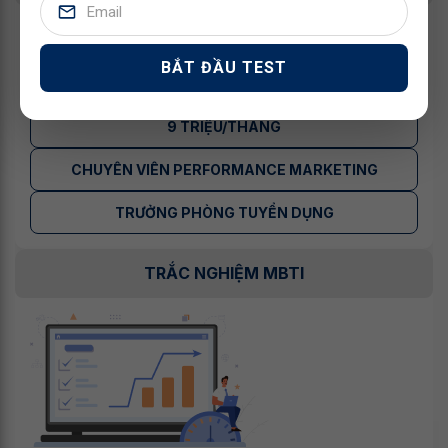
TRỢ LÝ CÔNG NGHỆ - ỨNG DỤNG AI (BUSINESS
ANALYST)
BẮT ĐẦU TEST
CỘNG TÁC VIÊN CONTENT VIRAL - THU NHẬP 6 -
9 TRIỆU/THÁNG
CHUYÊN VIÊN PERFORMANCE MARKETING
TRƯỞNG PHÒNG TUYỂN DỤNG
TRẮC NGHIỆM MBTI