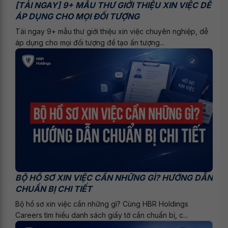
[TẢI NGAY] 9+ MẪU THƯ GIỚI THIỆU XIN VIỆC DỄ
ÁP DỤNG CHO MỌI ĐỐI TƯỢNG
Tải ngay 9+ mẫu thư giới thiệu xin việc chuyên nghiệp, dễ
áp dụng cho mọi đối tượng để tạo ấn tượng...
BỘ HỒ SƠ XIN VIỆC CẦN NHỮNG GÌ? HƯỚNG DẪN
CHUẨN BỊ CHI TIẾT
Bộ hồ sơ xin việc cần những gì? Cùng HBR Holdings
Careers tìm hiểu danh sách giấy tờ cần chuẩn bị, c...