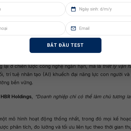
của toàn tổ chức, mọi người đều nói cùng một tiếng nói – 
p minh bạch hơn, học hỏi nhanh hơn và ra quyết định c
BẮT ĐẦU TEST
hóa Data First tại HBR Holdings
 lại ở chiến lược công nghệ ngắn hạn, mà là
triết lý vận 
ối, trí tuệ nhân tạo (AI) khuếch đại năng lực con người v
rưởng bền vững.
 HBR Holdings
,
“Doanh nghiệp chỉ có thể làm chủ tương lai
một mô hình hoạt động thống nhất, trong đó mọi kế hoạc
ược phân tích, đo lường và tối ưu liên tục theo thời gian th