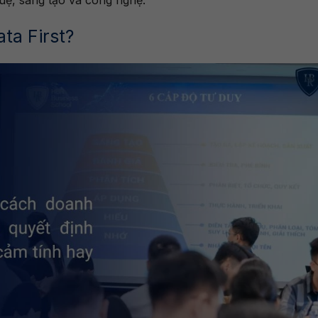
tuệ, sáng tạo và công nghệ.
ata First?