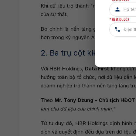
Khi dữ liệu trở thành “ngôn ngữ chung” 
của sự thật.
* (Bắt buộc)
Đó chính là nền tảng giúp doanh nghiệ
hơn trong kỷ nguyên AI.
2. Ba trụ cột kiến tạo văn 
Với HBR Holdings,
Data First
không dừng
hướng toàn bộ tổ chức, nơi dữ liệu dẫn l
doanh nghiệp trở thành nền tảng tăng t
Theo
Mr. Tony Dzung – Chủ tịch HĐQT
làm chủ dữ liệu của chính mình.”
Từ tư duy đó, HBR Holdings định hình 
dịch và quyết định đều dựa trên dữ liệu đ