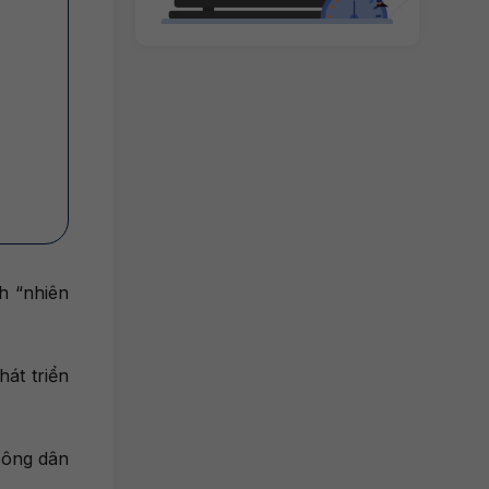
h “nhiên
át triển
công dân