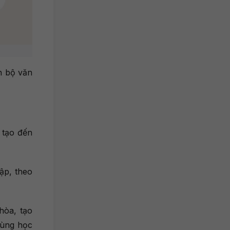
n bộ văn
 tạo đến
ập, theo
hòa, tạo
cùng học