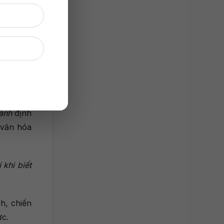
tiếng nói
hính xác
hành
định
à văn hóa
 khi biết
h, chiến
ực.