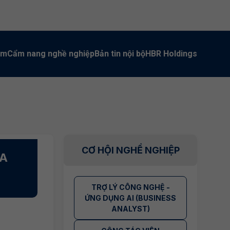
àm
Cẩm nang nghề nghiệp
Bản tin nội bộ
HBR Holdings
CƠ HỘI NGHỀ NGHIỆP
TA
TRỢ LÝ CÔNG NGHỆ -
ỨNG DỤNG AI (BUSINESS
ANALYST)