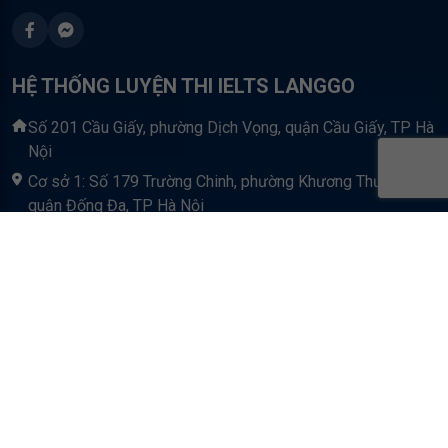
HỆ THỐNG LUYỆN THI IELTS LANGGO
Số 201 Cầu Giấy, phường Dịch Vọng, quận Cầu Giấy, TP Hà
Nội
Cơ sở 1: Số 179 Trường Chinh, phường Khương Thượng,
quận Đống Đa, TP Hà Nội
Cơ sở 2: Số 169 Xuân Thủy, phường Dịch Vọng Hậu, quận
Cầu Giấy, TP Hà Nội
Cơ sở 3: Tầng 3 toà hoà lạc Plaza, số 232 cụm 4 Thạch
Hoà, Thạch Thất, TP Hà Nội
Cơ sở 4: Số 8 Nguyễn Khuyến, phường Văn Quán, quận Hà
Đông, TP Hà Nội
Cơ sở 5: Tòa Châu Coffee, thị trấn Lim, Tiên Du, Bắc Ninh
0899.199.985