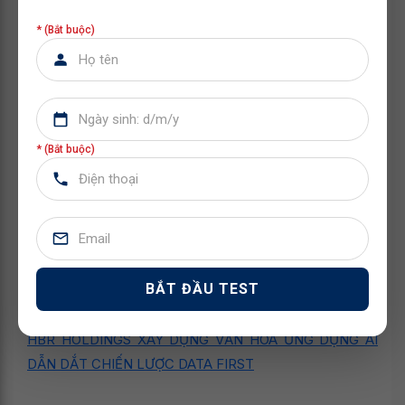
lương thưởng rõ ràng, cạnh tranh theo năng
lực.
* (Bắt buộc)
HÃY CÙNG
HBR HOLDINGS
BỨT PHÁ CON ĐƯỜNG
PHÁT TRIỂN SỰ NGHIỆP NGAY HÔM NAY! CHÚNG
TÔI TRẢI THẢM ĐỎ ĐÓN NHÂN TÀI, ỨNG TUYỂN
NGAY!
* (Bắt buộc)
Buổi workshop tại ĐHQGHN đã khẳng định một "luật
chơi" mới: Lợi thế thuộc về người tạo ra kết quả. Nếu
bạn sẵn sàng nâng cấp tư duy và khao khát dẫn đầu
trong
xu hướng tuyển dụng Marketing 2026
, hãy gia
nhập HBR Holdings – nơi mỗi thành viên được tạo mọi
BẮT ĐẦU TEST
điều kiện để thành công trong sự nghiệp của chính mình.
HBR HOLDINGS XÂY DỰNG VĂN HÓA ỨNG DỤNG AI
DẪN DẮT CHIẾN LƯỢC DATA FIRST