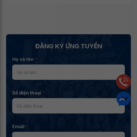
ĐĂNG KÝ ỨNG TUYỂN
Họ và tên
*
Số điện thoại
*
Email
*