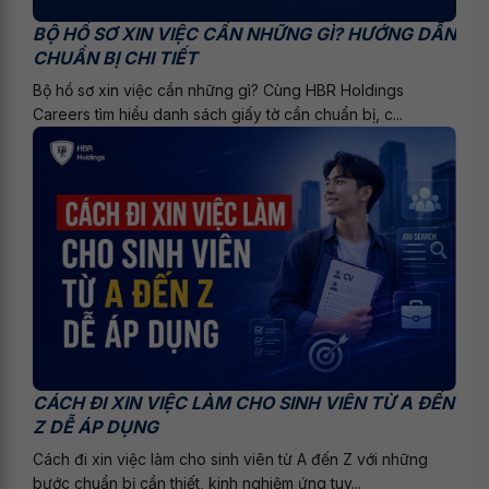
BỘ HỒ SƠ XIN VIỆC CẦN NHỮNG GÌ? HƯỚNG DẪN
CHUẨN BỊ CHI TIẾT
Bộ hồ sơ xin việc cần những gì? Cùng HBR Holdings
Careers tìm hiểu danh sách giấy tờ cần chuẩn bị, c...
CÁCH ĐI XIN VIỆC LÀM CHO SINH VIÊN TỪ A ĐẾN
Z DỄ ÁP DỤNG
Cách đi xin việc làm cho sinh viên từ A đến Z với những
bước chuẩn bị cần thiết, kinh nghiệm ứng tuy...