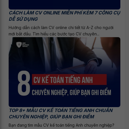
CÁCH LÀM CV ONLINE MIỄN PHÍ KÈM 7 CÔNG CỤ
DỄ SỬ DỤNG
Hướng dẫn cách làm CV online chi tiết từ A-Z cho người
mới bắt đầu. Tìm hiểu các bước tạo CV chuyên...
TOP 8+ MẪU CV KẾ TOÁN TIẾNG ANH CHUẨN
CHUYÊN NGHIỆP, GIÚP BẠN GHI ĐIỂM
Bạn đang tìm mẫu CV kế toán tiếng Anh chuyên nghiệp?