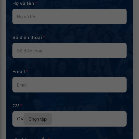
Họ và tên
*
Số điện thoại
*
Email
*
CV
*
CV
Chọn tệp