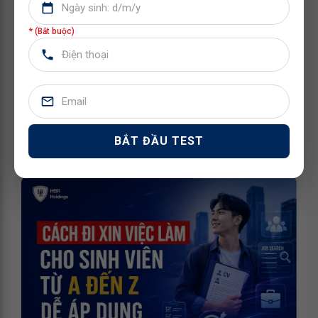
* (Bắt buộc)
BỘ HỒ SƠ XIN VIỆC CẦN NHỮNG GÌ? HƯỚNG DẪN
CHUẨN BỊ CHI TIẾT
BẮT ĐẦU TEST
Bộ hồ sơ xin việc cần những gì? Cùng HBR Holdings
Careers tìm hiểu danh sách giấy tờ cần chuẩn bị, c...