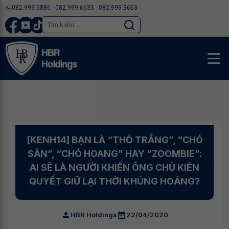
082.999.6886 - 082.999.6633 - 082.999.3663
[KENH14] BẠN LÀ “THỎ TRẮNG”, “CHÓ
SĂN”, “CHÓ HOANG” HAY “ZOOMBIE”:
AI SẼ LÀ NGƯỜI KHIẾN ÔNG CHỦ KIÊN
QUYẾT GIỮ LẠI THỜI KHỦNG HOẢNG?
HBR Holdings
22/04/2020