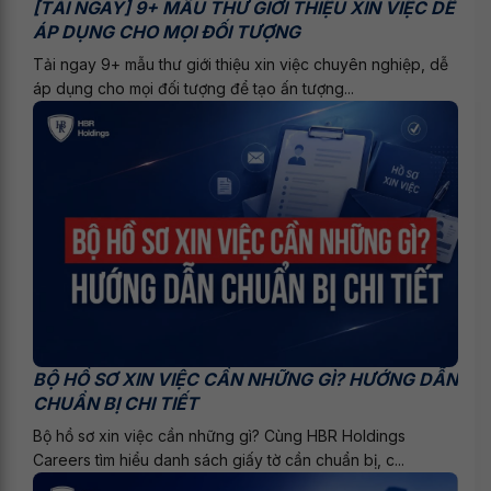
[TẢI NGAY] 9+ MẪU THƯ GIỚI THIỆU XIN VIỆC DỄ
ÁP DỤNG CHO MỌI ĐỐI TƯỢNG
Tải ngay 9+ mẫu thư giới thiệu xin việc chuyên nghiệp, dễ
áp dụng cho mọi đối tượng để tạo ấn tượng...
BỘ HỒ SƠ XIN VIỆC CẦN NHỮNG GÌ? HƯỚNG DẪN
CHUẨN BỊ CHI TIẾT
Bộ hồ sơ xin việc cần những gì? Cùng HBR Holdings
Careers tìm hiểu danh sách giấy tờ cần chuẩn bị, c...