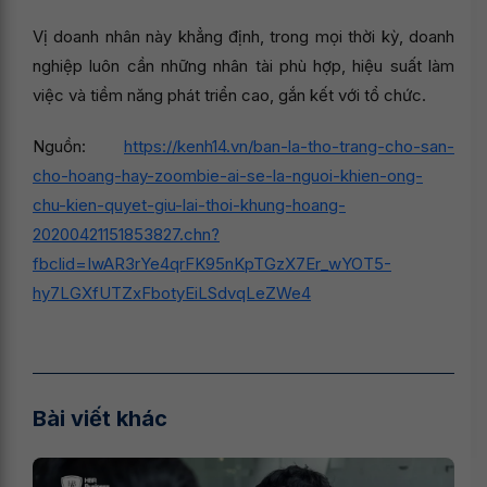
Vị doanh nhân này khẳng định, trong mọi thời kỳ, doanh
nghiệp luôn cần những nhân tài phù hợp, hiệu suất làm
việc và tiềm năng phát triển cao, gắn kết với tổ chức.
Nguồn:
https://kenh14.vn/ban-la-tho-trang-cho-san-
cho-hoang-hay-zoombie-ai-se-la-nguoi-khien-ong-
chu-kien-quyet-giu-lai-thoi-khung-hoang-
20200421151853827.chn?
fbclid=IwAR3rYe4qrFK95nKpTGzX7Er_wYOT5-
hy7LGXfUTZxFbotyEiLSdvqLeZWe4
Bài viết khác