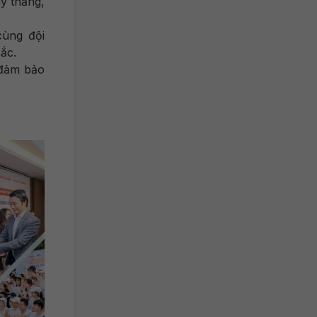
y thẳng,
cùng đội
ắc.
 đảm bảo