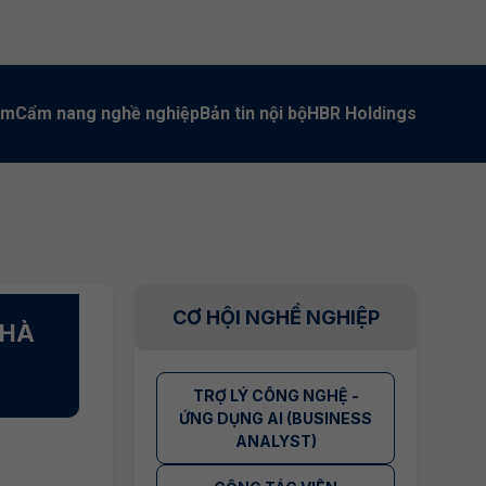
àm
Cẩm nang nghề nghiệp
Bản tin nội bộ
HBR Holdings
CƠ HỘI NGHỀ NGHIỆP
 HÀ
TRỢ LÝ CÔNG NGHỆ -
ỨNG DỤNG AI (BUSINESS
ANALYST)