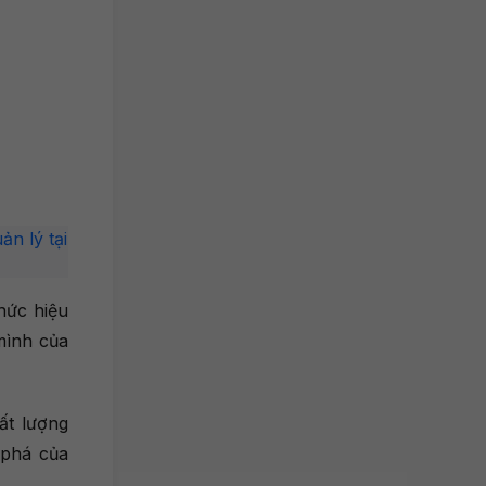
n lý tại
hức hiệu
mình của
ất lượng
 phá của