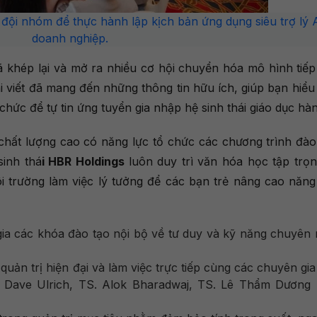
 đội nhóm để thực hành lập kịch bản ứng dụng siêu trợ lý 
doanh nghiệp.
 khép lại và mở ra nhiều cơ hội chuyển hóa mô hình tiếp 
i viết đã mang đến những thông tin hữu ích, giúp bạn hiểu
ổ chức để tự tin ứng tuyển gia nhập hệ sinh thái giáo dục hà
hất lượng cao có năng lực tổ chức các chương trình đào
inh thá
i HBR Holdings
luôn duy trì văn hóa học tập trọn
 trường làm việc lý tưởng để các bạn trẻ nâng cao năng
gia các khóa đào tạo nội bộ về tư duy và kỹ năng chuyên
quản trị hiện đại và làm việc trực tiếp cùng các chuyên gi
 Dave Ulrich, TS. Alok Bharadwaj, TS. Lê Thẩm Dương