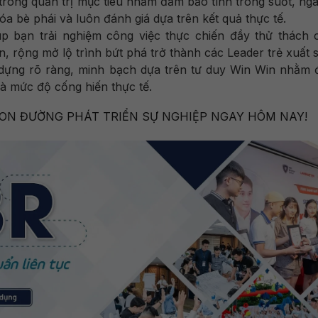
rong quản trị mục tiêu nhằm đảm bảo tính trong suốt, nga
a bè phái và luôn đánh giá dựa trên kết quả thực tế.
úp bạn trải nghiệm công việc thực chiến đầy thử thách 
 rộng mở lộ trình bứt phá trở thành các Leader trẻ xuất s
dựng rõ ràng, minh bạch dựa trên tư duy Win Win nhằm
à mức độ cống hiến thực tế.
ON ĐƯỜNG PHÁT TRIỂN SỰ NGHIỆP NGAY HÔM NAY!