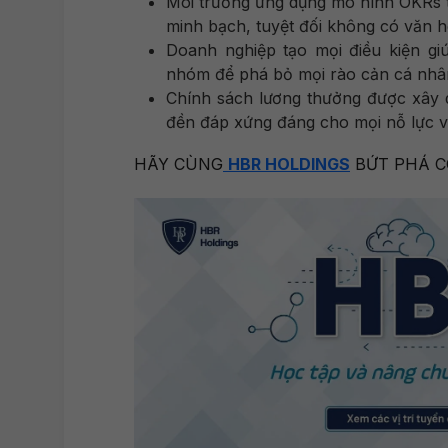
Môi trường ứng dụng mô hình OKRs t
minh bạch, tuyệt đối không có văn hó
Doanh nghiệp tạo mọi điều kiện gi
nhóm để phá bỏ mọi rào cản cá nhân,
Chính sách lương thưởng được xây 
đền đáp xứng đáng cho mọi nỗ lực v
HÃY CÙNG
HBR HOLDINGS
BỨT PHÁ C