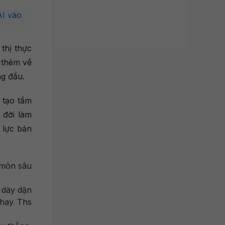
AI vào
thị thực
 thêm về
ng đầu.
 tạo tầm
 đời làm
 lực bản
 môn sâu
a dày dặn
 hay Ths