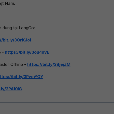
iệt Nam.
n dụng tại LangGo:
//bit.ly/3OrKJo1
 -
https://bit.ly/3ou4nVE
ster Offline -
https://bit.ly/3BjejZM
ttps://bit.ly/3PwnYQY
t.ly/3PA10IG