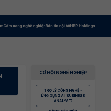
àm
Cẩm nang nghề nghiệp
Bản tin nội bộ
HBR Holdings
CƠ HỘI NGHỀ NGHIỆP
N
TRỢ LÝ CÔNG NGHỆ -
ỨNG DỤNG AI (BUSINESS
ANALYST)