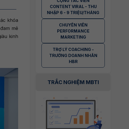
CỘNG TÁC VIÊN
CONTENT VIRAL - THU
NHẬP 6 - 9 TRIỆU/THÁNG
các khóa
CHUYÊN VIÊN
m đam mê
PERFORMANCE
iàu kinh
MARKETING
TRỢ LÝ COACHING -
TRƯỜNG DOANH NHÂN
HBR
TRẮC NGHIỆM MBTI