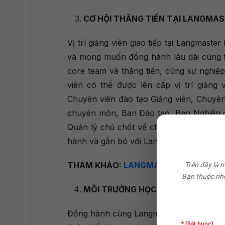
CƠ HỘI THĂNG TIẾN TẠI LANGMA
Vị trí giảng viên giao tiếp tại Langmaste
và mong muốn đồng hành lâu dài cùng tr
core team và thăng tiến, cùng sự nghiệp l
viên có thể được lên cấp vị trí giảng v
Chuyên viên đào tạo Giảng viên, Chuyên 
chuyên môn, Ban Đào tạo, Ban Nghiên cứu
Quản lý chủ chốt về chuyên môn tại Lan
hành và gắn bó với Langmaster với xuất p
THAM KHẢO:
LANGMASTER TUYỂN DỤN
Trên đây là 
Bạn thuộc nhó
MÔI TRƯỜNG HỌC TẬP VÀ NÂNG C
Đồng hành cùng Langmaster, đội ngũ giả
* (Bắt buộc)