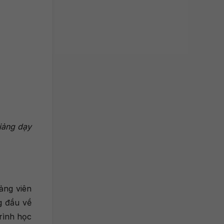
iảng dạy
iảng viên
g đầu về
rình học