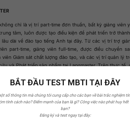
STER
r không chỉ là vị trí part-time đơn thuần, bất kỳ giảng viên
ung tâm, luôn được tạo điều kiện để phát triển trở thành
âu dài về đào tạo tiếng Anh tại đây. Từ các vị trí trợ giả
iên part-time, giảng viên full-time, được điều chuyển san
viên Giám sát chất lượng đào tạo, và các vị trí quản lý t
 và Phát triển sản phẩm tại Langmaster. Trên thực tế, cá
gmaster hiện tại đều là những nhân sự cứng còn rất trẻ,
BẮT ĐẦU TEST MBTI TẠI ĐÂY
hát điểm là những vị trí part-time.
G GIÁO VIÊN TIẾNG ANH
một số thông tin mà chúng tôi cung cấp cho các bạn về bài trắc nghiệm tí
m tính cách nào? Điểm mạnh của bạn là gì? Công việc nào phát huy hết
bạn?
HUẨN LIÊN TỤC
Đăng ký và test ngay tại đây:
ng viên được trở thành thành viên của cộng đồng Giảng vi