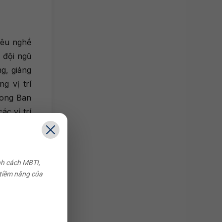
 yêu nghề
 đội ngũ
ng, giảng
g vị trí
rong Ban
c vị trí
 đã đồng
nh cách MBTI,
 tiềm năng của
ên Tiếng