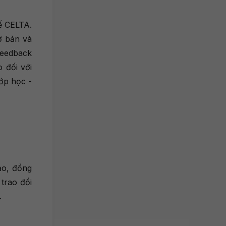
ế CELTA.
cơ bản và
feedback
o đối với
lớp học -
ạo, đồng
trao đổi
.