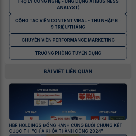
TRỢ LÝ CÔNG NGHỆ - ỨNG DỤNG AI (BUSINESS
ANALYST)
CỘNG TÁC VIÊN CONTENT VIRAL - THU NHẬP 6 -
9 TRIỆU/THÁNG
CHUYÊN VIÊN PERFORMANCE MARKETING
TRƯỞNG PHÒNG TUYỂN DỤNG
BÀI VIẾT LIÊN QUAN
HBR HOLDINGS ĐỒNG HÀNH CÙNG BUỔI CHUNG KẾT
CUỘC THI "CHÌA KHÓA THÀNH CÔNG 2024"