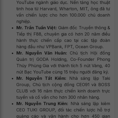
YouTube ngành giáo dục. Nền tảng học thuật
tinh hoa từ Harvard, Wharton, MIT, ông đã tư
vấn chiến lược cho hơn 100.000 chủ doanh
nghiệp.
Mr. Trần Tuấn Việt:
Giám đốc Truyền thông &
Tiếp thị F88, chuyên gia có hơn 20 năm điều
hành thực chiến cấp cao tại các tập đoàn
hàng đầu như VPBank, FPT, Ocean Group.
Mr. Nguyễn Văn Huân:
Chủ tịch Hội đồng
Quản trị GODA Holding, Co-Founder Phong
Thủy Phùng Gia với thành tích 5 nút Vàng, 40
nút Bạc YouTube cùng 15 triệu người đăng ký.
Mr. Nguyễn Tất Kiểm:
Nhà sáng lập Taki
Group, Chủ tịch cộng đồng CEO91 và BOSS
CLUB với 16 năm thực chiến kinh doanh trực
tuyến và cố vấn cho hơn 300 nhãn hàng.
Mr. Nguyễn Trung Kiên:
Nhà sáng lập kiêm
CEO TUKI GROUP, đối tác chiến lược hỗ trợ
quảng cáo và vận hành cho hơn 450 gian