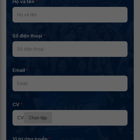
Họ và tên
*
Số điện thoại
*
Email
*
CV
*
CV
Chọn tệp
Vị trí ứng tuyển
*