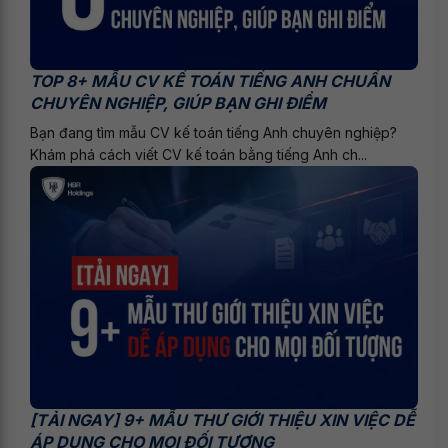
TOP 8+ MẪU CV KẾ TOÁN TIẾNG ANH CHUẨN
CHUYÊN NGHIỆP, GIÚP BẠN GHI ĐIỂM
Bạn đang tìm mẫu CV kế toán tiếng Anh chuyên nghiệp?
Khám phá cách viết CV kế toán bằng tiếng Anh ch...
[TẢI NGAY] 9+ MẪU THƯ GIỚI THIỆU XIN VIỆC DỄ
ÁP DỤNG CHO MỌI ĐỐI TƯỢNG