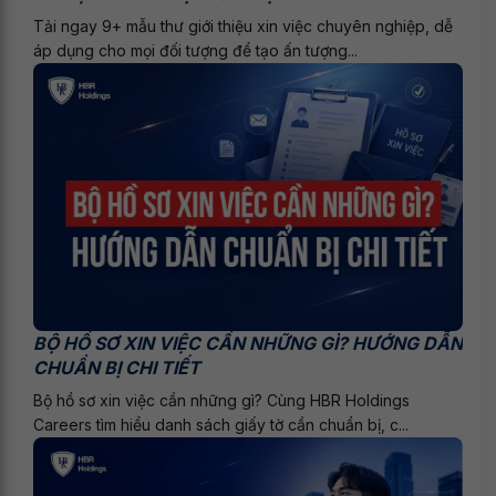
Tải ngay 9+ mẫu thư giới thiệu xin việc chuyên nghiệp, dễ
áp dụng cho mọi đối tượng để tạo ấn tượng...
BỘ HỒ SƠ XIN VIỆC CẦN NHỮNG GÌ? HƯỚNG DẪN
CHUẨN BỊ CHI TIẾT
Bộ hồ sơ xin việc cần những gì? Cùng HBR Holdings
Careers tìm hiểu danh sách giấy tờ cần chuẩn bị, c...