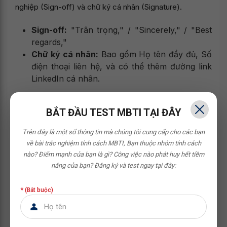
nghiệp (Sign-off) và chữ ký cá nhân (Signature).
Sign-off:
"Trân trọng," / "Sincerely," / "Best
regards,"
Chữ ký cá nhân:
Bao gồm Họ tên đầy đủ, Số
điện thoại liên hệ, và có thể thêm đường link
LinkedIn cá nhân.
1.3. Tone và giọng văn phù hợp
theo từng ngữ cảnh
BẮT ĐẦU TEST MBTI TẠI ĐÂY
Cách trả lời email xác nhận thông tin hiệu quả không chỉ
Trên đây là một số thông tin mà chúng tôi cung cấp cho các bạn
về bài trắc nghiệm tính cách MBTI,
Bạn thuộc nhóm tính cách
nằm ở việc đủ cấu trúc mà còn ở cách bạn chọn giọng
nào? Điểm mạnh của bạn là gì? Công việc nào phát huy hết tiềm
văn. Tùy thuộc vào văn hóa công ty và người bạn đang
năng của bạn?
Đăng ký và test ngay tại đây:
giao tiếp, giọng văn có thể thay đổi:
* (Bắt buộc)
Với công ty lớn, tập đoàn, ngân hàng, cơ
quan nhà nước:
Giọng văn cần trang trọng
(formal), chuẩn mực, sử dụng ngôn từ lịch sự