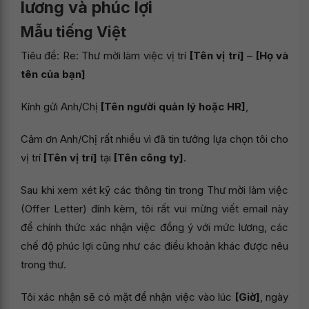
lương và phúc lợi
Mẫu tiếng Việt
Tiêu đề: Re: Thư mời làm việc vị trí
[Tên vị trí]
–
[Họ và
tên của bạn]
Kính gửi Anh/Chị
[Tên người quản lý hoặc HR]
,
Cảm ơn Anh/Chị rất nhiều vì đã tin tưởng lựa chọn tôi cho
vị trí
[Tên vị trí]
tại
[Tên công ty]
.
Sau khi xem xét kỹ các thông tin trong Thư mời làm việc
(Offer Letter) đính kèm, tôi rất vui mừng viết email này
để chính thức xác nhận việc đồng ý với mức lương, các
chế độ phúc lợi cũng như các điều khoản khác được nêu
trong thư.
Tôi xác nhận sẽ có mặt để nhận việc vào lúc
[Giờ]
, ngày