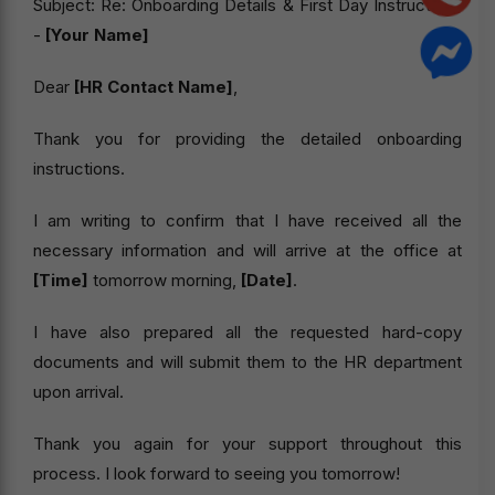
Subject: Re: Onboarding Details & First Day Instructions
-
[Your Name]
Dear
[HR Contact Name]
,
Thank you for providing the detailed onboarding
instructions.
I am writing to confirm that I have received all the
necessary information and will arrive at the office at
[Time]
tomorrow morning,
[Date]
.
I have also prepared all the requested hard-copy
documents and will submit them to the HR department
upon arrival.
Thank you again for your support throughout this
process. I look forward to seeing you tomorrow!