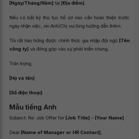
[Ngày/Tháng/Năm]
tại
[Địa điểm]
.
Nếu có bất kỳ thủ tục hồ sơ nào cần hoàn thiện trước
ngày nhận việc, xin Anh/Chị vui lòng hướng dẫn thêm.
Tôi rất hào hứng được chính thức gia nhập đội ngũ
[Tên
công ty]
và đóng góp vào sự phát triển chung.
Trân trọng,
[Họ và tên]
[Số điện thoại]
Mẫu tiếng Anh
Subject: Re: Job Offer for
[Job Title]
–
[Your Name]
Dear
[Name of Manager or HR Contact]
,