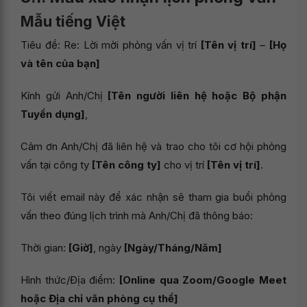
Mẫu tiếng Việt
Tiêu đề: Re: Lời mời phỏng vấn vị trí
[Tên vị trí]
–
[Họ
và tên của bạn]
Kính gửi Anh/Chị
[Tên người liên hệ hoặc Bộ phận
Tuyển dụng]
,
Cảm ơn Anh/Chị đã liên hệ và trao cho tôi cơ hội phỏng
vấn tại công ty
[Tên công ty]
cho vị trí
[Tên vị trí]
.
Tôi viết email này để xác nhận sẽ tham gia buổi phỏng
vấn theo đúng lịch trình mà Anh/Chị đã thông báo:
Thời gian:
[Giờ]
, ngày
[Ngày/Tháng/Năm]
Hình thức/Địa điểm:
[Online qua Zoom/Google Meet
hoặc Địa chỉ văn phòng cụ thể]