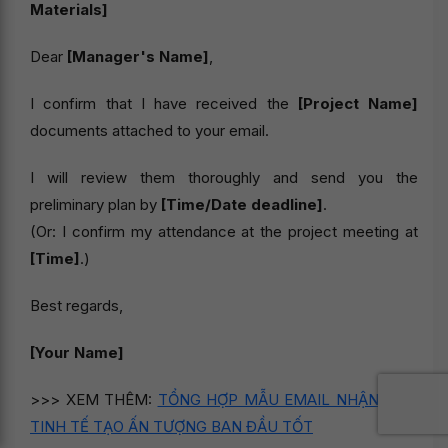
Materials]
Dear
[Manager's Name]
,
I confirm that I have received the
[Project Name]
documents attached to your email.
I will review them thoroughly and send you the
preliminary plan by
[Time/Date deadline]
.
(Or: I confirm my attendance at the project meeting at
[Time]
.)
Best regards,
[Your Name]
>>> XEM THÊM:
TỔNG HỢP MẪU EMAIL NHẬN VIỆC
TINH TẾ TẠO ẤN TƯỢNG BAN ĐẦU TỐT