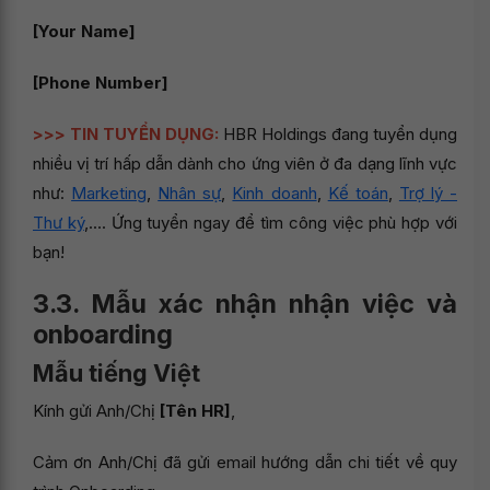
[Your Name]
[Phone Number]
>>> TIN TUYỂN DỤNG:
HBR Holdings đang tuyển dụng
nhiều vị trí hấp dẫn dành cho ứng viên ở đa dạng lĩnh vực
như:
Marketing
,
Nhân sự
,
Kinh doanh
,
Kế toán
,
Trợ lý -
Thư ký
,.... Ứng tuyển ngay để tìm công việc phù hợp với
bạn!
3.3. Mẫu xác nhận nhận việc và
onboarding
Mẫu tiếng Việt
Kính gửi Anh/Chị
[Tên HR]
,
Cảm ơn Anh/Chị đã gửi email hướng dẫn chi tiết về quy