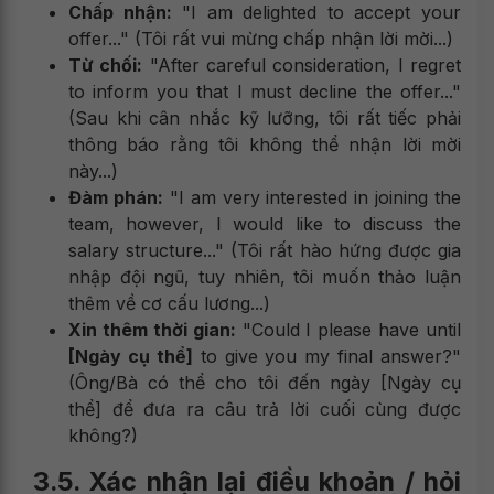
Chấp nhận:
"I am delighted to accept your
offer..." (Tôi rất vui mừng chấp nhận lời mời...)
Từ chối:
"After careful consideration, I regret
to inform you that I must decline the offer..."
(Sau khi cân nhắc kỹ lưỡng, tôi rất tiếc phải
thông báo rằng tôi không thể nhận lời mời
này...)
Đàm phán:
"I am very interested in joining the
team, however, I would like to discuss the
salary structure..." (Tôi rất hào hứng được gia
nhập đội ngũ, tuy nhiên, tôi muốn thảo luận
thêm về cơ cấu lương...)
Xin thêm thời gian:
"Could I please have until
[Ngày cụ thể]
to give you my final answer?"
(Ông/Bà có thể cho tôi đến ngày [Ngày cụ
thể] để đưa ra câu trả lời cuối cùng được
không?)
3.5. Xác nhận lại điều khoản / hỏi