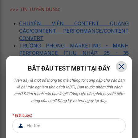
>>> TIN TUYỂN DỤNG:
CHUYÊN VIÊN CONTENT QUẢNG
CÁO/CONTENT PERFORMANCE/CONTENT
CONVERT
TRƯỞNG PHÒNG MARKETING - MẠNH
PERFORMANCE (THU NHẬP: 25 - 35
TRIỆU)
BẮT ĐẦU TEST MBTI TẠI ĐÂY
3. Bố cục & cách viết thư trả lời email
Trên đây là một số thông tin mà chúng tôi cung cấp cho các bạn
nhận việc bằng tiếng Anh
về bài trắc nghiệm tính cách MBTI,
Bạn thuộc nhóm tính cách
nào? Điểm mạnh của bạn là gì? Công việc nào phát huy hết tiềm
Viết email trả lời thư mời nhận việc bằng tiếng Anh không
năng của bạn?
Đăng ký và test ngay tại đây:
quá phức tạp nếu bạn nắm được cấu trúc cơ bản. Một
email chuyên nghiệp thường gồm 7 phần chính dưới đây:
* (Bắt buộc)
3.1. Tiêu đề email (Subject Line)