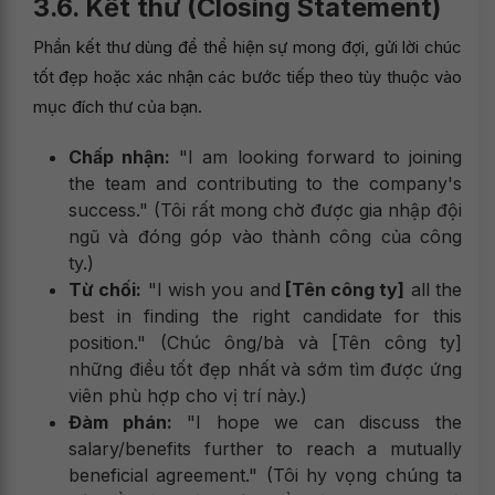
3.6. Kết thư (Closing Statement)
Phần kết thư dùng để thể hiện sự mong đợi, gửi lời chúc
tốt đẹp hoặc xác nhận các bước tiếp theo tùy thuộc vào
mục đích thư của bạn.
Chấp nhận:
"I am looking forward to joining
the team and contributing to the company's
success." (Tôi rất mong chờ được gia nhập đội
ngũ và đóng góp vào thành công của công
ty.)
Từ chối:
"I wish you and
[Tên công ty]
all the
best in finding the right candidate for this
position." (Chúc ông/bà và [Tên công ty]
những điều tốt đẹp nhất và sớm tìm được ứng
viên phù hợp cho vị trí này.)
Đàm phán:
"I hope we can discuss the
salary/benefits further to reach a mutually
beneficial agreement." (Tôi hy vọng chúng ta