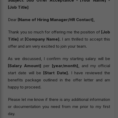
Subject: Job Offer Acceptance - [Your Name] -
[Job Title]
Dear
[Name of Hiring Manager/HR Contact],
Thank you so much for offering me the position of
[Job
Title]
at
[Company Name].
I am thrilled to accept this
offer and am very excited to join your team.
As we discussed, I confirm my starting salary will be
[Salary Amount]
per
[year/month],
and my official
start date will be
[Start Date].
I have reviewed the
benefits package outlined in the offer letter and am
happy to proceed.
Please let me know if there is any additional information
or documentation you need from me prior to my first
day.