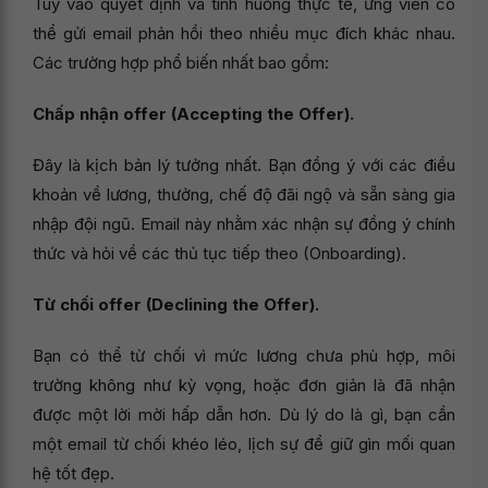
Tùy vào quyết định và tình huống thực tế, ứng viên có
thể gửi email phản hồi theo nhiều mục đích khác nhau.
Các trường hợp phổ biến nhất bao gồm:
Chấp nhận offer (Accepting the Offer).
Đây là kịch bản lý tưởng nhất. Bạn đồng ý với các điều
khoản về lương, thưởng, chế độ đãi ngộ và sẵn sàng gia
nhập đội ngũ. Email này nhằm xác nhận sự đồng ý chính
thức và hỏi về các thủ tục tiếp theo (Onboarding).
Từ chối offer (Declining the Offer).
Bạn có thể từ chối vì mức lương chưa phù hợp, môi
trường không như kỳ vọng, hoặc đơn giản là đã nhận
được một lời mời hấp dẫn hơn. Dù lý do là gì, bạn cần
một email từ chối khéo léo, lịch sự để giữ gìn mối quan
hệ tốt đẹp.