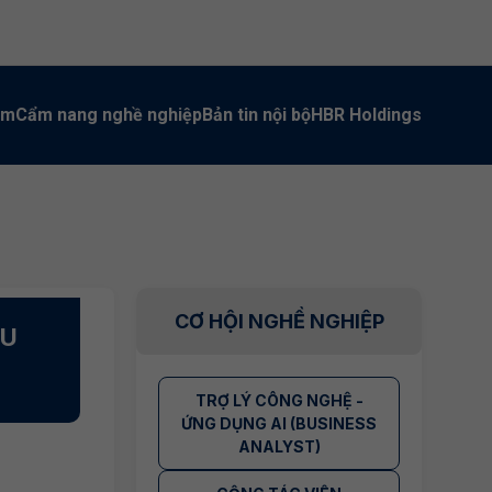
àm
Cẩm nang nghề nghiệp
Bản tin nội bộ
HBR Holdings
CƠ HỘI NGHỀ NGHIỆP
ẤU
TRỢ LÝ CÔNG NGHỆ -
ỨNG DỤNG AI (BUSINESS
ANALYST)