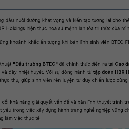
 đầu nuôi dưỡng khát vọng và kiến tạo tương lai cho thế
R Holdings hiện thực hóa sứ mệnh lan tỏa tri thức của mìn
hững khoảnh khắc ấn tượng khi bản lĩnh sinh viên BTEC 
thuật
"Đấu trường BTEC"
đã chính thức diễn ra tại
Cao đ
 và đầy nhiệt huyết. Với sự đồng hành từ
tập đoàn HBR H
 thực thụ, giúp sinh viên rèn luyện tư duy chiến lược cùn
u dồi khả năng giải quyết vấn đề và bản lĩnh thuyết trình 
ết yếu trong việc xây dựng hành trang nghề nghiệp vững ch
ng làm việc thực tế.