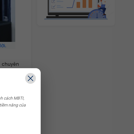
ời.
t chuyên
inh phục
nh cách MBTI,
 tiềm năng của