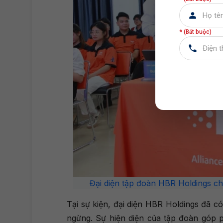
* (Bắt buộc)
Đại diện tập đoàn HBR Holdings chia
Tại sự kiện, đại diện HBR Holdings đã c
ngừng. Sự hiện diện của tập đoàn góp ph