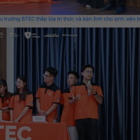
rường BTEC thắp lửa tri thức và bản lĩnh cho sinh viên tr