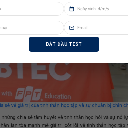
BẮT ĐẦU TEST
 sẻ về giá trị của tinh thần học tập và sự chuẩn bị chỉn c
ó những chia sẻ tâm huyết về tinh thần học hỏi và sự nỗ l
ần lan tỏa mạnh mẽ giá trị cốt lõi về tinh thần học tập t