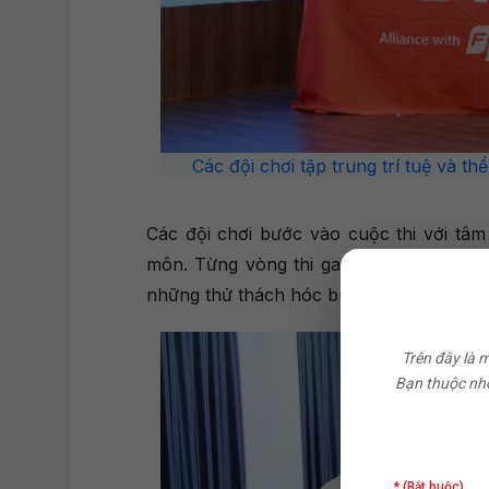
Các đội chơi tập trung trí tuệ và thể
Các đội chơi bước vào cuộc thi với tâ
môn. Từng vòng thi gay cấn đòi hỏi các
những thử thách hóc búa từ ban giám k
Trên đây là 
Bạn thuộc nhó
* (Bắt buộc)