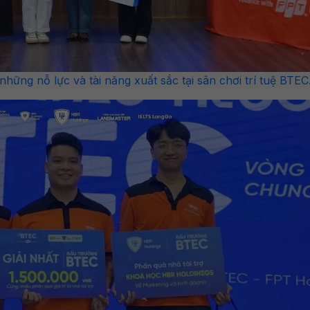
hững nỗ lực và tài năng xuất sắc tại sân chơi trí tuệ BTEC