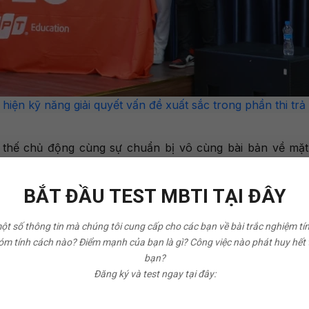
 hiện kỹ năng giải quyết vấn đề xuất sắc trong phần thi trả l
m thế chủ động cùng sự chuẩn bị vô cùng bài bản về mặ
 thành viên phải vận dụng tối đa tư duy phản biện để ch
hảo.
BẮT ĐẦU TEST MBTI TẠI ĐÂY
một số thông tin mà chúng tôi cung cấp cho các bạn về bài trắc nghiệm tí
m tính cách nào? Điểm mạnh của bạn là gì? Công việc nào phát huy hết
bạn?
Đăng ký và test ngay tại đây: