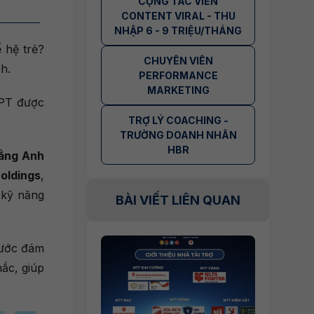
CỘNG TÁC VIÊN
CONTENT VIRAL - THU
NHẬP 6 - 9 TRIỆU/THÁNG
 hệ trẻ?
CHUYÊN VIÊN
h.
PERFORMANCE
MARKETING
FPT được
TRỢ LÝ COACHING -
TRƯỜNG DOANH NHÂN
HBR
ẳng Anh
oldings
,
g kỹ năng
BÀI VIẾT LIÊN QUAN
trước đám
ắc, giúp