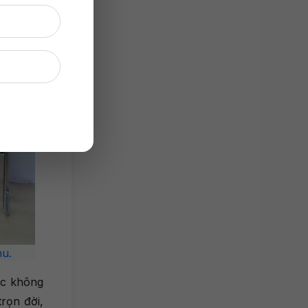
hu.
ực không
rọn đời,