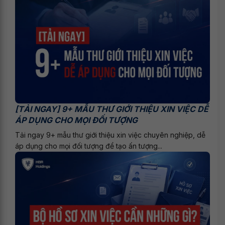
[TẢI NGAY] 9+ MẪU THƯ GIỚI THIỆU XIN VIỆC DỄ
ÁP DỤNG CHO MỌI ĐỐI TƯỢNG
Tải ngay 9+ mẫu thư giới thiệu xin việc chuyên nghiệp, dễ
áp dụng cho mọi đối tượng để tạo ấn tượng...