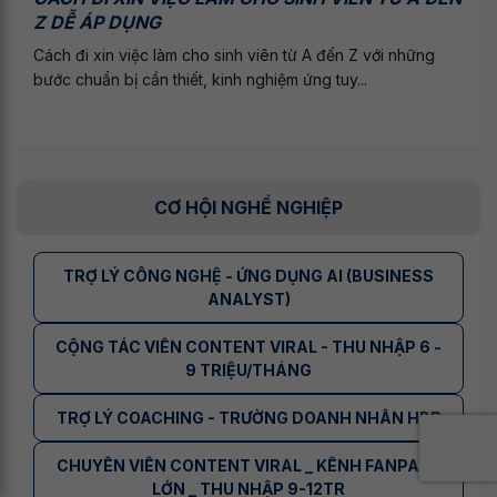
Z DỄ ÁP DỤNG
Cách đi xin việc làm cho sinh viên từ A đến Z với những
bước chuẩn bị cần thiết, kinh nghiệm ứng tuy...
CƠ HỘI NGHỀ NGHIỆP
TRỢ LÝ CÔNG NGHỆ - ỨNG DỤNG AI (BUSINESS
ANALYST)
CỘNG TÁC VIÊN CONTENT VIRAL - THU NHẬP 6 -
9 TRIỆU/THÁNG
TRỢ LÝ COACHING - TRƯỜNG DOANH NHÂN HBR
CHUYÊN VIÊN CONTENT VIRAL _ KÊNH FANPAGE
LỚN _ THU NHẬP 9-12TR