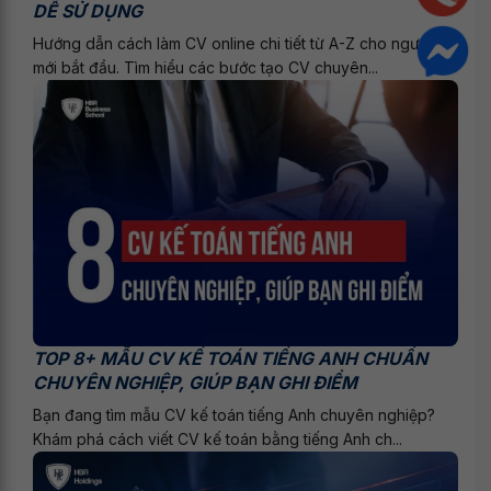
DỄ SỬ DỤNG
Hướng dẫn cách làm CV online chi tiết từ A-Z cho người
mới bắt đầu. Tìm hiểu các bước tạo CV chuyên...
TOP 8+ MẪU CV KẾ TOÁN TIẾNG ANH CHUẨN
CHUYÊN NGHIỆP, GIÚP BẠN GHI ĐIỂM
Bạn đang tìm mẫu CV kế toán tiếng Anh chuyên nghiệp?
Khám phá cách viết CV kế toán bằng tiếng Anh ch...