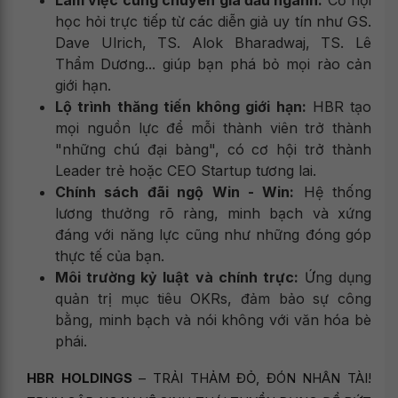
học hỏi trực tiếp từ các diễn giả uy tín như GS.
Dave Ulrich, TS. Alok Bharadwaj, TS. Lê
Thẩm Dương... giúp bạn phá bỏ mọi rào cản
giới hạn.
Lộ trình thăng tiến không giới hạn:
HBR tạo
mọi nguồn lực để mỗi thành viên trở thành
"những chú đại bàng", có cơ hội trở thành
Leader trẻ hoặc CEO Startup tương lai.
Chính sách đãi ngộ Win - Win:
Hệ thống
lương thưởng rõ ràng, minh bạch và xứng
đáng với năng lực cũng như những đóng góp
thực tế của bạn.
Môi trường kỷ luật và chính trực:
Ứng dụng
quản trị mục tiêu OKRs, đảm bảo sự công
bằng, minh bạch và nói không với văn hóa bè
phái.
HBR HOLDINGS
– TRẢI THẢM ĐỎ, ĐÓN NHÂN TÀI!