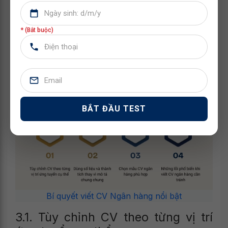
Để bản hồ sơ không bị hòa lẫn trong hàng nghìn ứng
* (Bắt buộc)
viên, bạn cần áp dụng những chiến thuật viết lách thông
minh và tinh tế khi viết CV ngân hàng.
BẮT ĐẦU TEST
Bí quyết viết CV Ngân hàng nổi bật
3.1. Tùy chỉnh CV theo từng vị trí