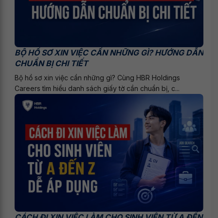
BỘ HỒ SƠ XIN VIỆC CẦN NHỮNG GÌ? HƯỚNG DẪN
CHUẨN BỊ CHI TIẾT
Bộ hồ sơ xin việc cần những gì? Cùng HBR Holdings
Careers tìm hiểu danh sách giấy tờ cần chuẩn bị, c...
CÁCH ĐI XIN VIỆC LÀM CHO SINH VIÊN TỪ A ĐẾN