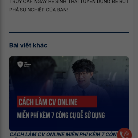
TRUY CẬP NGAY HỆ SINH THÁI TUYỂN DỤNG ĐỂ BỨT
PHÁ SỰ NGHIỆP CỦA BẠN!
Bài viết khác
CÁCH LÀM CV ONLINE MIỄN PHÍ KÈM 7 CÔNG CỤ