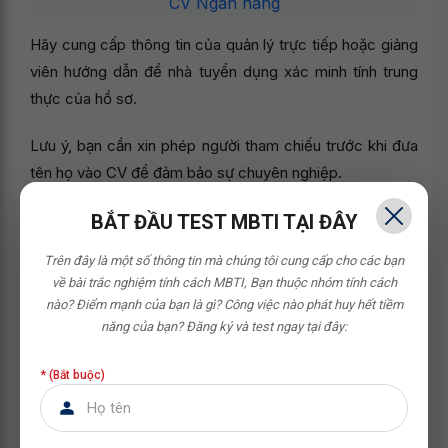
CV Ngân hàng
Hãy cung cấp thông tin của quản lý trực tiếp hoặc giảng
viên hướng dẫn để nhà tuyển dụng xác minh tính trung
thực của hồ sơ.
Lưu ý, bạn cần xin phép người tham chiếu trước khi đưa
tên họ vào CV để đảm bảo sự chuyên nghiệp.
XEM THÊM:
BẮT ĐẦU TEST MBTI TẠI ĐÂY
Trên đây là một số thông tin mà chúng tôi cung cấp cho các bạn
>>>
CÁCH GỬI CV QUA EMAIL CHUYÊN NGHIỆP THU
về bài trắc nghiệm tính cách MBTI,
Bạn thuộc nhóm tính cách
HÚT NHÀ TUYỂN DỤNG
nào? Điểm mạnh của bạn là gì? Công việc nào phát huy hết tiềm
năng của bạn?
Đăng ký và test ngay tại đây:
>>>
BÍ QUYẾT TRÌNH BÀY SỞ THÍCH TRONG CV
TIẾNG ANH THU HÚT NHÀ TUYỂN DỤNG
* (Bắt buộc)
3. Bí quyết viết CV ngân hàng nổi bật,
chinh phục nhà tuyển dụng