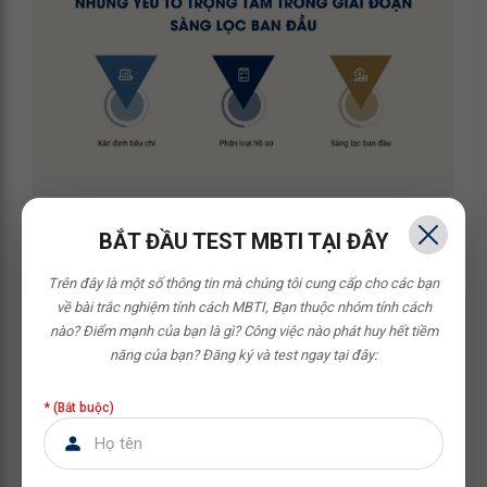
Những yếu tố trọng tâm trong giai đoạn sàng lọc
ban đầu
BẮT ĐẦU TEST MBTI TẠI ĐÂY
Xác định tiêu chí:
Lập danh sách kiểm tra
Trên đây là một số thông tin mà chúng tôi cung cấp cho các bạn
gồm yêu cầu bắt buộc như kinh nghiệm, bằng
về bài trắc nghiệm tính cách MBTI,
Bạn thuộc nhóm tính cách
cấp, sơ yếu lý lịch chứng thực và các tiêu chí
nào? Điểm mạnh của bạn là gì? Công việc nào phát huy hết tiềm
ưu tiên như kỹ năng chuyên môn, thời gian
năng của bạn?
Đăng ký và test ngay tại đây:
gián đoạn công việc ngắn.
Phân loại hồ sơ:
Chia hồ sơ thành ba nhóm
* (Bắt buộc)
ngay khi tiếp nhận gồm không đạt, tiềm năng
và nổi bật; ưu tiên xem xét phần kinh nghiệm
làm việc.