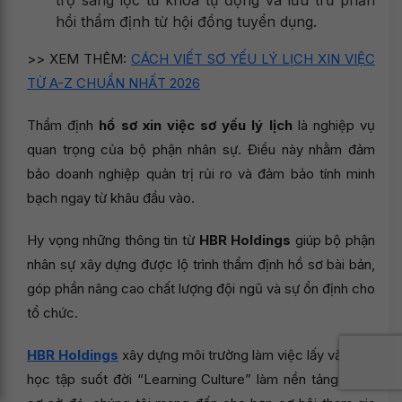
hồi thẩm định từ hội đồng tuyển dụng.
>> XEM THÊM:
CÁCH VIẾT SƠ YẾU LÝ LỊCH XIN VIỆC
TỪ A-Z CHUẨN NHẤT 2026
Thẩm định
hồ sơ xin việc sơ yếu lý lịch
là nghiệp vụ
quan trọng của bộ phận nhân sự. Điều này nhằm đảm
bảo doanh nghiệp quản trị rủi ro và đảm bảo tính minh
bạch ngay từ khâu đầu vào.
Hy vọng những thông tin từ
HBR Holdings
giúp bộ phận
nhân sự xây dựng được lộ trình thẩm định hồ sơ bài bản,
góp phần nâng cao chất lượng đội ngũ và sự ổn định cho
tổ chức.
HBR Holdings
xây dựng môi trường làm việc lấy văn hóa
học tập suốt đời “Learning Culture” làm nền tảng. Trên