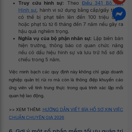
Truy cứu hình sự:
Theo
Điều 341 Bộ luật
Hình sự
, hành vi sử dụng bằng cấp/giấy tờ giả
có thể bị phạt tiền lên đến 100 triệu đồng
hoặc phạt tù từ 6 tháng đến 7 năm nếu gây ra
hậu quả nghiêm trọng.
Nghĩa vụ của bộ phận nhân sự:
Lập biên bản
hiện trường, thông báo cơ quan chức năng
nếu có dấu hiệu hình sự và lưu trữ hồ sơ đối
chiếu trong 5 năm.
Việc minh bạch các quy định này không chỉ giúp doanh
nghiệp quản trị rủi ro mà còn là thông điệp khuyến cáo
ứng viên về tính trung thực trong quá trình xác lập mối
quan hệ lao động.
>> XEM THÊM:
HƯỚNG DẪN VIẾT BÌA HỒ SƠ XIN VIỆC
CHUẨN CHUYÊN GIA 2026
6. Gợi ý một số phần mềm tối ưu quản trị