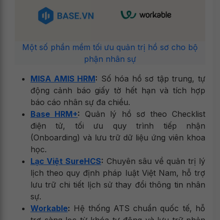
Một số phần mềm tối ưu quản trị hồ sơ cho bộ
phận nhân sự
MISA AMIS HRM
:
Số hóa hồ sơ tập trung, tự
động cảnh báo giấy tờ hết hạn và tích hợp
báo cáo nhân sự đa chiều.
Base HRM+
:
Quản lý hồ sơ theo Checklist
điện tử, tối ưu quy trình tiếp nhận
(Onboarding) và lưu trữ dữ liệu ứng viên khoa
học.
Lạc Việt SureHCS
:
Chuyên sâu về quản trị lý
lịch theo quy định pháp luật Việt Nam, hỗ trợ
lưu trữ chi tiết lịch sử thay đổi thông tin nhân
sự.
Workable
:
Hệ thống ATS chuẩn quốc tế, hỗ
trợ sàng lọc từ khóa tự động và lưu trữ phản