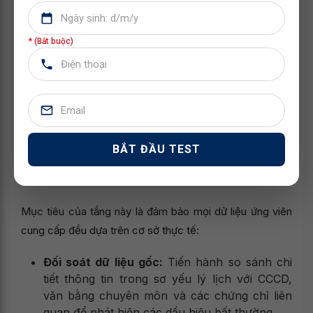
Sàng lọc ban đầu:
Kiểm tra hình thức hồ sơ,
ảnh chân dung, tính thống nhất của thông tin
* (Bắt buộc)
cá nhân và lưu ý các điểm bất thường trong
mốc thời gian.
3.2 Tầng 2 - Đối chiếu chuyên sâu
(In-depth Check)
Sau khi vượt qua tầng lọc, hồ sơ sẽ được chuyên viên
BẮT ĐẦU TEST
HR thẩm định để đánh giá tính xác thực và tiềm năng của
ứng viên.
Mục tiêu của tầng này là đảm bảo mọi dữ liệu ứng viên
cung cấp đều dựa trên cơ sở thực tế:
Đối soát dữ liệu gốc:
Tiến hành so sánh chi
tiết thông tin trong sơ yếu lý lịch với CCCD,
văn bằng chuyên môn và các chứng chỉ liên
quan để phát hiện các dấu hiệu bất thường.