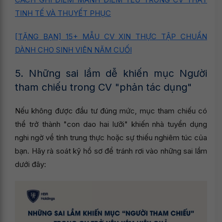
TINH TẾ VÀ THUYẾT PHỤC
[TẶNG BẠN] 15+ MẪU CV XIN THỰC TẬP CHUẨN
DÀNH CHO SINH VIÊN NĂM CUỐI
5. Những sai lầm dễ khiến mục Người
tham chiếu trong CV "phản tác dụng"
Nếu không được đầu tư đúng mức, mục tham chiếu có
thể trở thành "con dao hai lưỡi" khiến nhà tuyển dụng
nghi ngờ về tính trung thực hoặc sự thiếu nghiêm túc của
bạn. Hãy rà soát kỹ hồ sơ để tránh rơi vào những sai lầm
dưới đây: