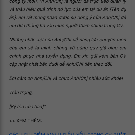
công ty mới]. Vì Anh/Chị là người đã trực tiếp quản lý
và thấu hiểu quá trình nỗ lực của em tại dự án [Tên dự
án], em rất mong nhận được sự đồng ý của Anh/Chị để
em đưa thông tin vào mục người tham chiếu trong CV.
Những nhận xét của Anh/Chị về năng lực chuyên môn
của em sẽ là minh chứng vô cùng quý giá giúp em
chinh phục nhà tuyển dụng. Em xin gửi kèm bản CV
cập nhật nhất bên dưới để Anh/Chị tiện theo dõi.
Em cảm ơn Anh/Chị và chúc Anh/Chị nhiều sức khỏe!
Trân trọng,
[Ký tên của bạn]”
>> XEM THÊM:
CÁCH GHI ĐIỂM MẠNH ĐIỂM YẾU TRONG CV THẬT