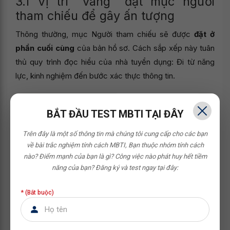
3.1 Vị trí "vàng" đặt mục người
tham chiếu để gây ấn tượng
Thông thường, mục Người tham chiếu sẽ được
đặt ở
phần cuối cùng
của bản hồ sơ. Cách sắp xếp này tuân
thủ quy trình đọc hiểu của nhà tuyển dụng: Đi từ năng
lực, kinh nghiệm đến bước xác thực thông tin.
BẮT ĐẦU TEST MBTI TẠI ĐÂY
Trên đây là một số thông tin mà chúng tôi cung cấp cho các bạn
về bài trắc nghiệm tính cách MBTI,
Bạn thuộc nhóm tính cách
nào? Điểm mạnh của bạn là gì? Công việc nào phát huy hết tiềm
năng của bạn?
Đăng ký và test ngay tại đây:
* (Bắt buộc)
Vị trí trong CV nên đặt mục “Người tham chiếu”